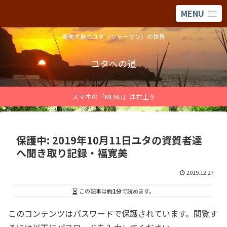
MENU
奄美大島のユタ（シャーマン）の世界
ユタへの道
スマホの『MENU』は右上☝
保護中: 2019年10月11日ユタの資質者達
へ聞き取り記録・福寛美
2019.12.27
この記事は
約1分
で読めます。
このコンテンツはパスワードで保護されています。閲覧す